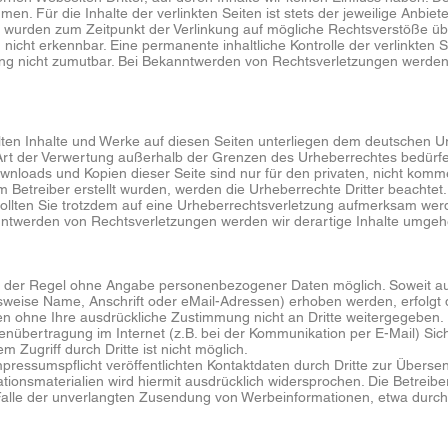
n. Für die Inhalte der verlinkten Seiten ist stets der jeweilige Anbiete
en wurden zum Zeitpunkt der Verlinkung auf mögliche Rechtsverstöße übe
nicht erkennbar. Eine permanente inhaltliche Kontrolle der verlinkten S
ung nicht zumutbar. Bei Bekanntwerden von Rechtsverletzungen werden
llten Inhalte und Werke auf diesen Seiten unterliegen dem deutschen Urh
 Art der Verwertung außerhalb der Grenzen des Urheberrechtes bedürfe
Downloads und Kopien dieser Seite sind nur für den privaten, nicht komm
vom Betreiber erstellt wurden, werden die Urheberrechte Dritter beachte
 Sollten Sie trotzdem auf eine Urheberrechtsverletzung aufmerksam werd
ntwerden von Rechtsverletzungen werden wir derartige Inhalte umgeh
in der Regel ohne Angabe personenbezogener Daten möglich. Soweit au
eise Name, Anschrift oder eMail-Adressen) erhoben werden, erfolgt di
den ohne Ihre ausdrückliche Zustimmung nicht an Dritte weitergegeben.
enübertragung im Internet (z.B. bei der Kommunikation per E-Mail) Sic
 Zugriff durch Dritte ist nicht möglich.
essumspflicht veröffentlichten Kontaktdaten durch Dritte zur Übersen
ionsmaterialien wird hiermit ausdrücklich widersprochen. Die Betreiber
m Falle der unverlangten Zusendung von Werbeinformationen, etwa durch