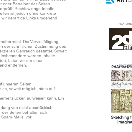
r oder Betreiber der Seiten
rprüft. Rechtswidrige Inhalte
eiten ist jedoch ohne konkrete
 wir derartige Links umgehend
FEATURE
eberrecht. Die Vervielfältigung,
n der schriftlichen Zustimmung des
erziellen Gebrauch gestattet. Soweit
t. Insbesondere werden Inhalte
en, bitten wir um einen
end entfernen.
FEATURE
2dArtist M
f unseren Seiten
es, soweit möglich, stets auf
herheitslücken aufweisen kann. Ein
dung von nicht ausdrücklich
 der Seiten behalten sich
 Spam-Mails, vor.
Sketching 
Imagina