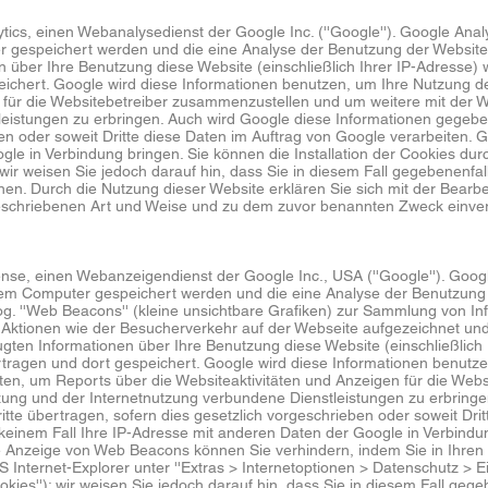
ics, einen Webanalysedienst der Google Inc. (''Google''). Google Analyt
r gespeichert werden und die eine Analyse der Benutzung der Website 
 über Ihre Benutzung diese Website (einschließlich Ihrer IP-Adresse) 
ichert. Google wird diese Informationen benutzen, um Ihre Nutzung 
n für die Websitebetreiber zusammenzustellen und um weitere mit der 
eistungen zu erbringen. Auch wird Google diese Informationen gegeben
en oder soweit Dritte diese Daten im Auftrag von Google verarbeiten. Go
le in Verbindung bringen. Sie können die Installation der Cookies dur
wir weisen Sie jedoch darauf hin, dass Sie in diesem Fall gegebenenfal
nen. Durch die Nutzung dieser Website erklären Sie sich mit der Bearb
eschriebenen Art und Weise und zu dem zuvor benannten Zweck einve
nse, einen Webanzeigendienst der Google Inc., USA (''Google''). Goo
 Ihrem Computer gespeichert werden und die eine Analyse der Benutzung
. ''Web Beacons'' (kleine unsichtbare Grafiken) zur Sammlung von In
ktionen wie der Besucherverkehr auf der Webseite aufgezeichnet un
ten Informationen über Ihre Benutzung diese Website (einschließlich 
tragen und dort gespeichert. Google wird diese Informationen benutze
ten, um Reports über die Websiteaktivitäten und Anzeigen für die Web
zung und der Internetnutzung verbundene Dienstleistungen zu erbringe
tte übertragen, sofern dies gesetzlich vorgeschrieben oder soweit Drit
 keinem Fall Ihre IP-Adresse mit anderen Daten der Google in Verbind
ie Anzeige von Web Beacons können Sie verhindern, indem Sie in Ihren 
Internet-Explorer unter ''Extras > Internetoptionen > Datenschutz > Eins
kies''); wir weisen Sie jedoch darauf hin, dass Sie in diesem Fall gege