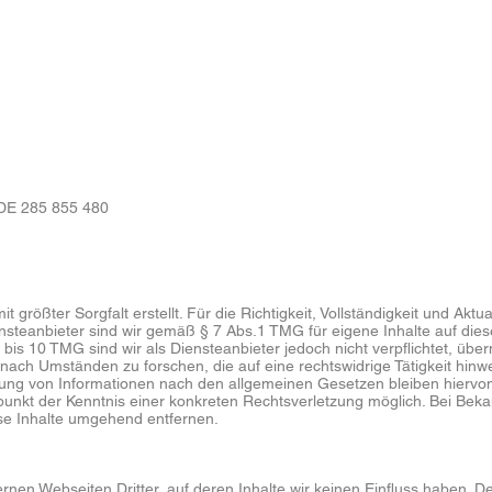
DE 285 855 480
 größter Sorgfalt erstellt. Für die Richtigkeit, Vollständigkeit und Aktu
steanbieter sind wir gemäß § 7 Abs.1 TMG für eigene Inhalte auf die
bis 10 TMG sind wir als Diensteanbieter jedoch nicht verpflichtet, übe
ach Umständen zu forschen, die auf eine rechtswidrige Tätigkeit hinwe
ung von Informationen nach den allgemeinen Gesetzen bleiben hiervon
tpunkt der Kenntnis einer konkreten Rechtsverletzung möglich. Bei B
se Inhalte umgehend entfernen.
rnen Webseiten Dritter, auf deren Inhalte wir keinen Einfluss haben. 