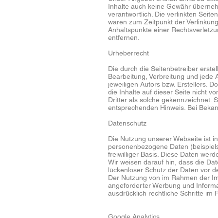
Inhalte auch keine Gewähr übernehme
verantwortlich. Die verlinkten Seit
waren zum Zeitpunkt der Verlinkung 
Anhaltspunkte einer Rechtsverletz
entfernen.
Urheberrecht
Die durch die Seitenbetreiber erste
Bearbeitung, Verbreitung und jede
jeweiligen Autors bzw. Erstellers. 
die Inhalte auf dieser Seite nicht 
Dritter als solche gekennzeichnet.
entsprechenden Hinweis. Bei Bekan
Datenschutz
Die Nutzung unserer Webseite ist 
personenbezogene Daten (beispielsw
freiwilliger Basis. Diese Daten wer
Wir weisen darauf hin, dass die Dat
lückenloser Schutz der Daten vor dem
Der Nutzung von im Rahmen der Impr
angeforderter Werbung und Informat
ausdrücklich rechtliche Schritte i
Google Analytics