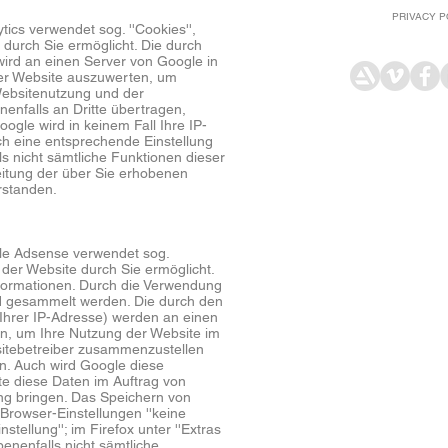
PRIVACY P
ics verwendet sog. ''Cookies'',
durch Sie ermöglicht. Die durch
wird an einen Server von Google in
der Website auszuwerten, um
Websitenutzung und der
enfalls an Dritte übertragen,
ogle wird in keinem Fall Ihre IP-
ch eine entsprechende Einstellung
ls nicht sämtliche Funktionen dieser
eitung der über Sie erhobenen
rstanden.
gle Adsense verwendet sog.
 der Website durch Sie ermöglicht.
formationen. Durch die Verwendung
d gesammelt werden. Die durch den
Ihrer IP-Adresse) werden an einen
n, um Ihre Nutzung der Website im
sitebetreiber zusammenzustellen
n. Auch wird Google diese
te diese Daten im Auftrag von
ung bringen. Das Speichern von
Browser-Einstellungen ''keine
tellung''; im Firefox unter ''Extras
benenfalls nicht sämtliche