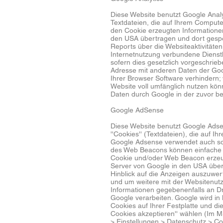
Diese Website benutzt Google Analyt
Textdateien, die auf Ihrem Compute
den Cookie erzeugten Informationen
den USA übertragen und dort gespe
Reports über die Websiteaktivitäte
Internetnutzung verbundene Dienstl
sofern dies gesetzlich vorgeschrieb
Adresse mit anderen Daten der Goog
Ihrer Browser Software verhindern; 
Website voll umfänglich nutzen kön
Daten durch Google in der zuvor b
Google AdSense
Diese Website benutzt Google Adse
''Cookies'' (Textdateien), die auf
Google Adsense verwendet auch sog
des Web Beacons können einfache A
Cookie und/oder Web Beacon erzeug
Server von Google in den USA über
Hinblick auf die Anzeigen auszuwer
und um weitere mit der Websitenut
Informationen gegebenenfalls an Dri
Google verarbeiten. Google wird in
Cookies auf Ihrer Festplatte und d
Cookies akzeptieren'' wählen (Im MS 
> Einstellungen > Datenschutz > Coo